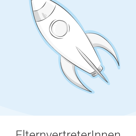
ElternvertreterInnen